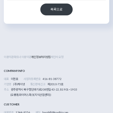
목록으로
이용약관
파트너 이용약관
개인정보처리방침
제안서 요청
COMPANY INFO
대표
이천호
사업자등록번호
416-81-38772
기업명
(주)케이넷
통신판매 신고
제2010-75호
주소
광주광역시 북구 첨단과기로208번길 43-22, B1901~1903
(오룡동,와이어스파크(지식산업센터))
CUSTOMER
대표번호
1544-9256
메일
barobill@knetbiz.com