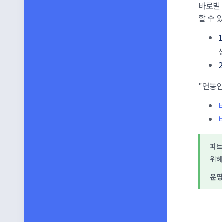
바로빌
할 수 
"연동인
파트
위해
운영