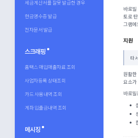
세금계산서를 잘못 발급한 경우
바로빌 
토로 
현금영수증 발급
그램에도
전자문서 발급
지원
스크래핑
타 
홈택스 매입매출자료 조회
원활한
사업자등록 상태조회
요소가
바로빌
카드 사용내역 조회
계좌 입출금내역 조회
메시징