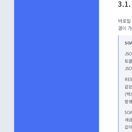
바로빌 
결이 
SOA
JS
토콜
JS
RE
같은
(텍
발생
SO
세금
값이