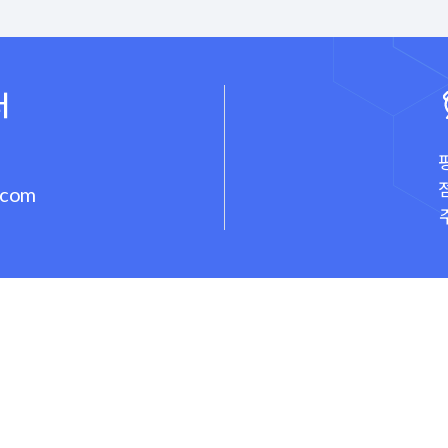
터
평
점
.com